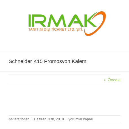
Skip
to
content
Schneider K15 Promosyon Kalem
Önceki
Schneider K15 Promosyon Kalem
Schneider
&s tarafından.
|
Haziran 10th, 2018
|
yorumlar kapalı
K15
Promosyon