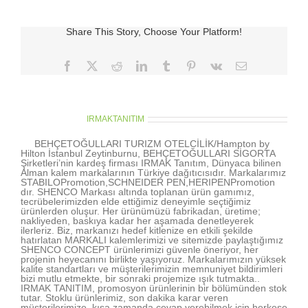
Kalem
için
Share This Story, Choose Your Platform!
Facebook
X
Reddit
LinkedIn
Tumblr
Pinterest
Vk
E-
posta
About the Author:
IRMAKTANITIM
BEHÇETOĞULLARI TURIZM OTELCİLİK/Hampton by
Hilton İstanbul Zeytinburnu, BEHÇETOĞULLARI SİGORTA
Şirketleri’nin kardeş firması IRMAK Tanıtım, Dünyaca bilinen
Alman kalem markalarının Türkiye dağıtıcısıdır. Markalarımız
STABILOPromotion,SCHNEIDER PEN,HERIPENPromotion
dır. SHENCO Markası altında toplanan ürün gamımız,
tecrübelerimizden elde ettiğimiz deneyimle seçtiğimiz
ürünlerden oluşur. Her ürünümüzü fabrikadan, üretime;
nakliyeden, baskıya kadar her aşamada denetleyerek
ilerleriz. Biz, markanızı hedef kitlenize en etkili şekilde
hatırlatan MARKALI kalemlerimizi ve sitemizde paylaştığımız
SHENCO CONCEPT ürünlerimizi güvenle öneriyor, her
projenin heyecanını birlikte yaşıyoruz. Markalarımızın yüksek
kalite standartları ve müşterilerimizin memnuniyet bildirimleri
bizi mutlu etmekte, bir sonraki projemize ışık tutmakta..
IRMAK TANITIM, promosyon ürünlerinin bir bölümünden stok
tutar. Stoklu ürünlerimiz, son dakika karar veren
müşterilerimize, kısa zamanda cevap verebilmek için herkese